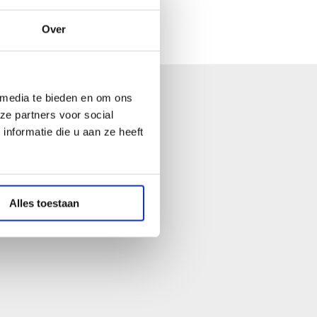
Over
 media te bieden en om ons
ze partners voor social
agina's
nformatie die u aan ze heeft
lgemene voorwaarden
lgemene voorwaarden hotel
rivacy statement
Alles toestaan
AQ