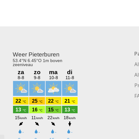
P
A
A
P
F