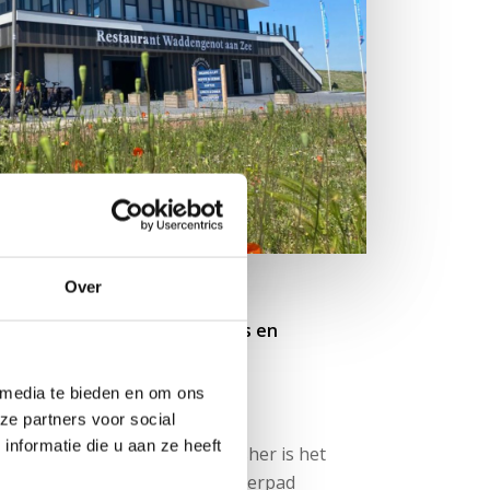
Over
erpad wandelaars, wadlopers en
 media te bieden en om ons
ddengenot
ze partners voor social
nformatie die u aan ze heeft
aat ons Grand Café. Van oudsher is het
plek voor dorpsbewoners, Pieterpad