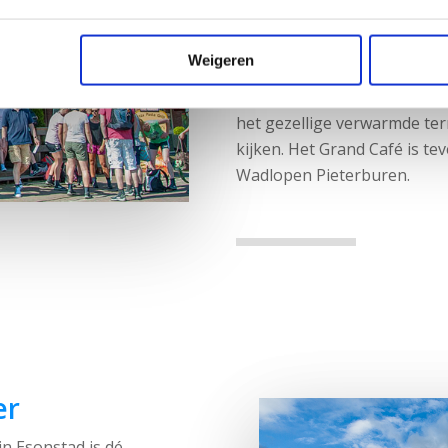
wandelaars, wadlopers en toe
19e eeuw. In 2006 is de na
Weigeren
Hunsingo in Grand Café Wa
Gronings streekbiertje of o
het gezellige verwarmde ter
kijken. Het Grand Café is te
Wadlopen Pieterburen.
er
n Esonstad is dé