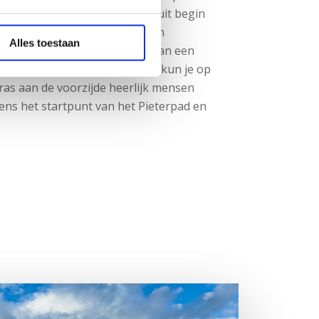
risten. Het bruin café stamt uit begin
am veranderd van het wapen van
Alles toestaan
ddengenot. Onder het genot van een
ns eigen gebrouwen likeurtjes kun je op
ras aan de voorzijde heerlijk mensen
vens het startpunt van het Pieterpad en