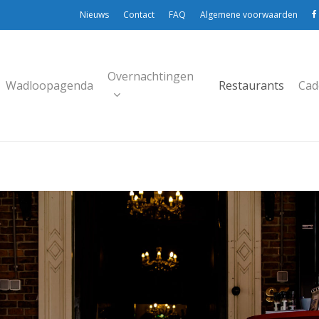
Nieuws
Contact
FAQ
Algemene voorwaarden
Overnachtingen
Wadloopagenda
Restaurants
Cad