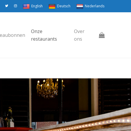
English
Deutsch
Nederlands
Onze
Over
eaubonnen
restaurants
ons