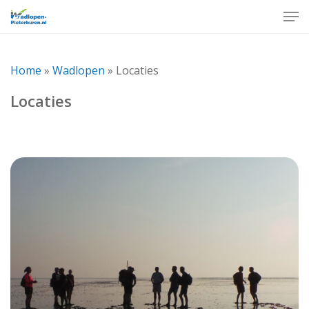
Skip
Men
to
Close
main
Menu
content
Home
»
Wadlopen
»
Locaties
Locaties