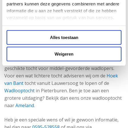
Schiermonnikoog?
partners kunnen deze gegevens combineren met andere
informatie die u aan ze heeft verstrekt of die ze hebben
De wadlooptocht naar Schiermonnikoog is circa 10
verzameld op basis van uw gebruik van hun services.
kilometer.
Is de wadexcursie naar Schiermonnikoog
Alles toestaan
geschikt voor iedereen?
Het is een intensieve tocht, maar niet de zwaarste. Wel
Weigeren
moet je beschikken over een goede conditie. Dit is een
geschikte tocht voor middel-gevorderde wadlopers.
Voor een wat lichtere tocht adviseren wij om de
Hoek
van Bant
tocht vanuit Lauwersoog te lopen of de
Wadlooptocht
in Pieterburen. Ben je toe aan een
grotere uitdaging? Bekijk dan eens onze wadlooptocht
naar
Ameland
.
Heb je een speciale wens of wil je gewoon informatie,
bel dan naar
0595-528558
of mail ons via