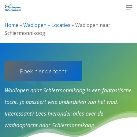
Skip
Men
to
Close
main
Home
»
Wadlopen
»
Locaties
»
Wadlopen naar
Menu
content
Schiermonnikoog
Boek hier de tocht
Wadlopen naar Schiermonnikoog is een fantastische
tocht. Je passeert vele onderdelen van het wad.
Interessant? Lees hieronder alles over de
wadlooptocht naar Schiermonnikoog.