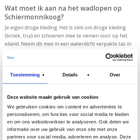
Wat moet ik aan na het wadlopen op
Schiermonnikoog?
Je eigen droge kleding. Het is slim om droge kleding
(broek, trui) en schoenen mee te nemen voor op het
eiland. Neem dit mee in een waterdicht verpakte tas in
een rugzak. Op deze manier kunt u gemakkelijk lopen
en heeft u uw handen vrij.
Hoe lang duurt wadlopen naar
Toestemming
Details
Over
Schiermonnikoog?
De wadlooptocht naar Schiermonnikoog duurt
Deze website maakt gebruik van cookies
ongeveer 3 uur. Daarnaast is er tijd op
We gebruiken cookies om content en advertenties te
Schiermonnikoog na het wadlopen en met de bus en
personaliseren, om functies voor social media te bieden
boot zijn we ongeveer acht uur totaal onderweg.
en om ons websiteverkeer te analyseren. Ook delen we
informatie over uw gebruik van onze site met onze
Hoeveel kilometer is de tocht wadlopen
partners voor social media, adverteren en analyse. Deze