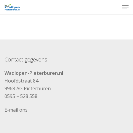
Skip
Men
to
Close
main
Menu
content
Contact gegevens
Wadlopen-Pieterburen.nl
Hoofdstraat 84
9968 AG Pieterburen
0595 – 528 558
E-mail ons