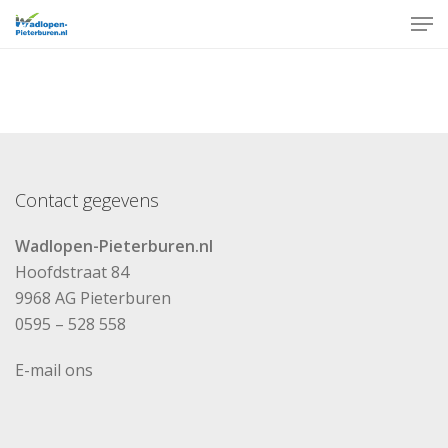
Skip
Men
to
Close
main
Menu
content
Contact gegevens
Wadlopen-Pieterburen.nl
Hoofdstraat 84
9968 AG Pieterburen
0595 – 528 558
E-mail ons